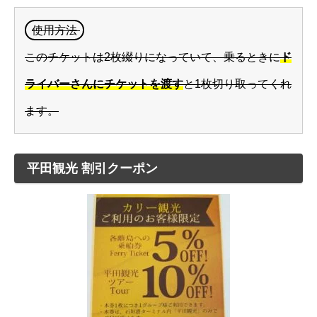
使用方法
このチケットは2枚綴りになっていて、乗るときに
ド
ライバーさんにチケットを渡す
と1枚切り取ってくれ
ます。
平田観光 割引クーポン