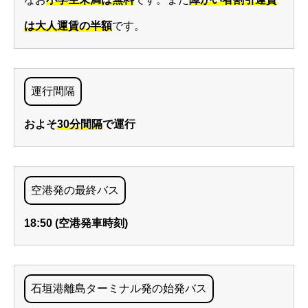
は大人運賃の半額
です。
運行間隔
およそ
30分間隔
で運行
空港発の最終バス
18:50 (空港発車時刻)
石垣港離島ターミナル発の始発バス