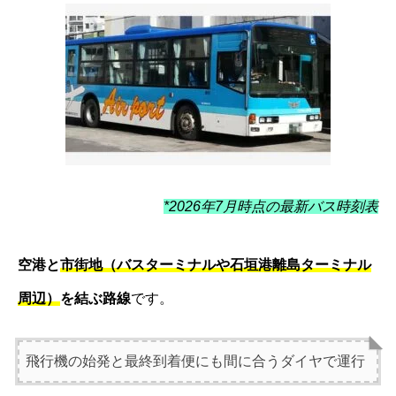
*2026年7月時点の最新バス時刻表
空港と
市街地（バスターミナルや石垣港離島ターミナル
周辺）
を結ぶ路線
です。
飛行機の始発と最終到着便にも間に合うダイヤで運行