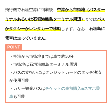
飛行機で石垣空港に到着後、
空港から市街地（バスター
ミナルあるいは石垣港離島ターミナル周辺）
までは
バス
かタクシーかレンタカーで移動
します。なお、
石垣島に
電車は走っていません
。
POINT
・空港から市街地までは車で約30分
・市街地は石垣港離島ターミナル周辺
・バスの支払いにはクレジットカードのタッチ決済
が使用可能
・カリー観光バスは
チケットの事前購入&スマホ乗
車
も可能