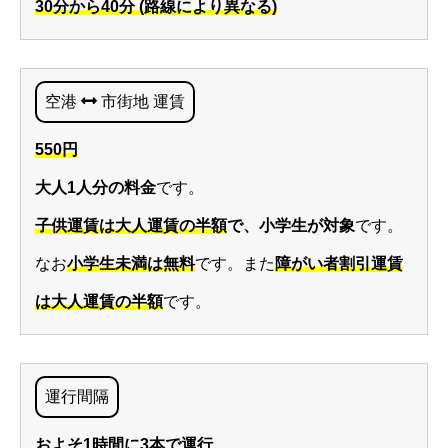
30分から40分 (路線により異なる)
空港
市街地 運賃
550円
大人1人分の料金
です。
子供運賃は大人運賃の半額
で、小学生が対象
です。
なお
小学生未満は無料
です。また
障がい者割引運賃
は大人運賃の半額
です。
運行間隔
およそ
1時間に3本
で運行