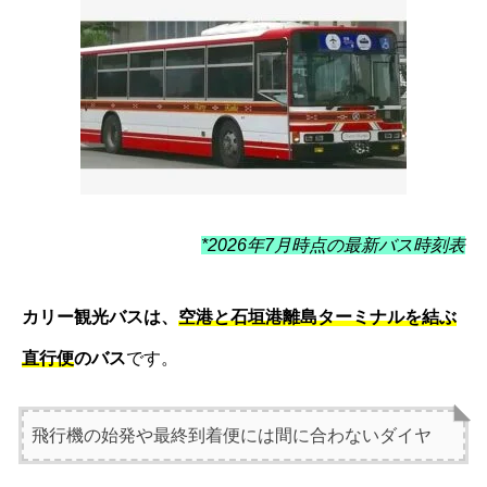
*2026年7月時点の最新バス時刻表
カリー観光バスは、
空港と石垣港離島ターミナルを結ぶ
直行便
のバス
です。
飛行機の始発や最終到着便には間に合わないダイヤ