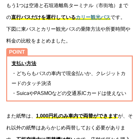
もう1つは空港と石垣港離島ターミナル（市街地）まで
の
直行バスだけを運行している
カリー観光バス
です。
下図に東バスとカリー観光バスの乗降方法や所要時間や
料金の比較をまとめました。
POINT
支払い方法
・どちらもバスの車内で現金払いか、クレジットカ
ードのタッチ決済
・SuicaやPASMOなどの交通系ICカードは使えない
また紙幣は、
1,000円札のみ車内で両替ができます
が、そ
れ以外の紙幣はあらかじめ両替しておく必要がありま